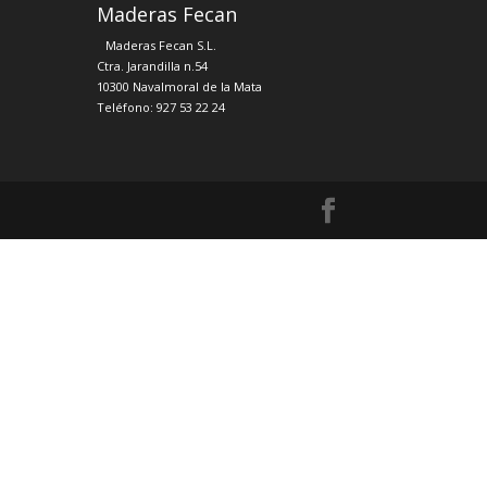
Maderas Fecan
Maderas Fecan S.L.
Ctra. Jarandilla n.54
10300 Navalmoral de la Mata
Teléfono: 927 53 22 24